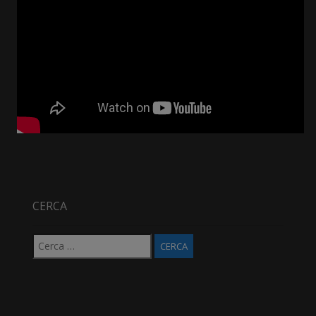
CERCA
Ricerca
per: