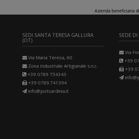
Azienda beneficiaria 
SEDI SANTA TERESA GALLURA
SEDE DI
(OT)
Via Fo
Via Maria Teresa, 60
+39 0
Zona Industriale Artigianale s.n.c.
+39 0
+39 0789 754343
info@j
+39 0789.741394
info@justsardinia.it