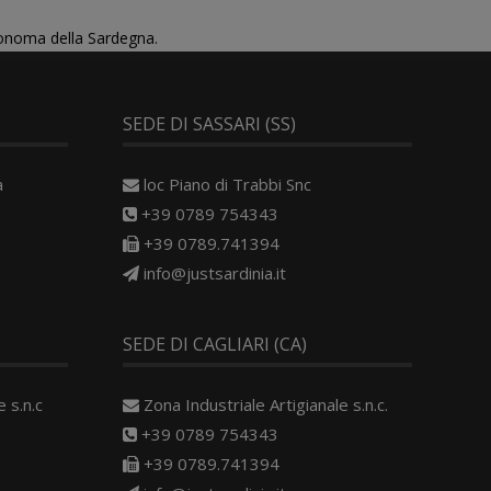
tonoma della Sardegna.
SEDE DI SASSARI (SS)
a
loc Piano di Trabbi Snc
+39 0789 754343
+39 0789.741394
info@justsardinia.it
SEDE DI CAGLIARI (CA)
 s.n.c
Zona Industriale Artigianale s.n.c.
+39 0789 754343
+39 0789.741394