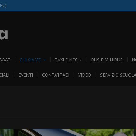
(NU)
 BOAT
CHI SIAMO
TAXI E NCC
BUS E MINIBUS
N
IALI
EVENTI
CONTATTACI
VIDEO
SERVIZIO SCUOL