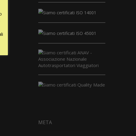
o
a
li
META