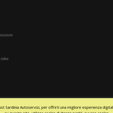
osizioni
 bike
ust Sardinia Autoservizi, per offrirti una migliore esperienza digita
su questo sito, utilizza cookie di "terze parti", ovvero cookie