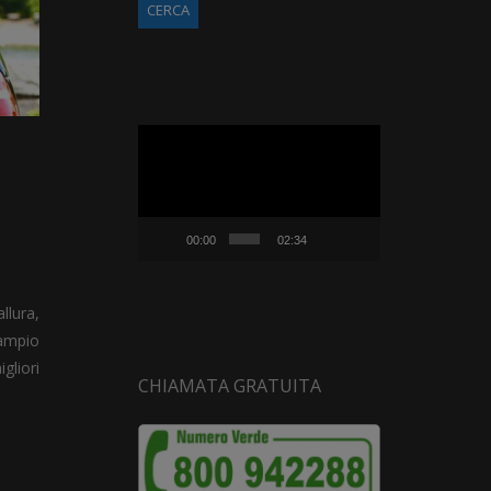
Video
Player
00:00
02:34
llura,
 ampio
gliori
CHIAMATA GRATUITA