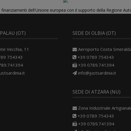
di finanziamenti dell'Unione europea con il supporto della Regione Au
 PALAU (OT)
SEDE DI OLBIA (OT)
nte Vecchia, 11
Aeroporto Costa Smerald
789 754343
+39 0789 754343
789.741394
+39 0789.741394
ustsardinia.it
info@justsardinia.it
SEDE DI ATZARA (NU)
Zona Industriale Artigianale
+39 0789 754343
+39 0789.741394