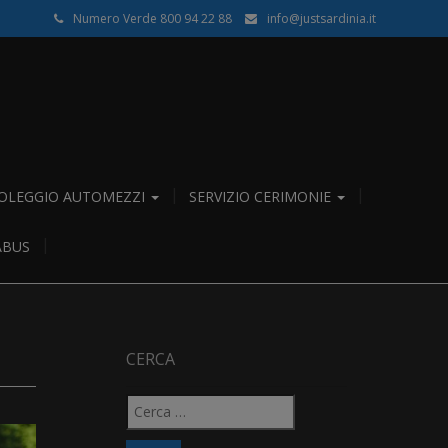
Numero Verde 800 94 22 88
info@justsardinia.it
OLEGGIO AUTOMEZZI
SERVIZIO CERIMONIE
ABUS
CERCA
Ricerca
per: