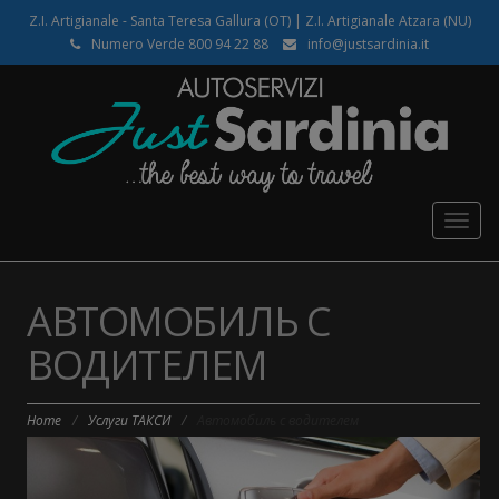
Z.I. Artigianale - Santa Teresa Gallura (OT) | Z.I. Artigianale Atzara (NU)
Numero Verde 800 94 22 88
info@justsardinia.it
Togg
navig
АВТОМОБИЛЬ С
ВОДИТЕЛЕМ
Home
/
Услуги ТАКСИ
/
Автомобиль с водителем