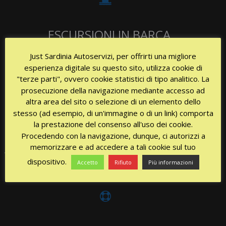
ESCURSIONI IN BARCA
Just Sardinia Autoservizi, per offrirti una migliore
Organizzare escursioni in barca all’Arcipelago Corso e
esperienza digitale su questo sito, utilizza cookie di
Maddalenino
"terze parti", ovvero cookie statistici di tipo analitico. La
prosecuzione della navigazione mediante accesso ad
altra area del sito o selezione di un elemento dello
stesso (ad esempio, di un'immagine o di un link) comporta
la prestazione del consenso all'uso dei cookie.
PRENOTAZIONI ALBERGHIERE
Procedendo con la navigazione, dunque, ci autorizzi a
memorizzare e ad accedere a tali cookie sul tuo
Vi metteremo in contatto con le migliori strutture alberghiere ed
dispositivo.
Accetto
Rifiuto
Più informazioni
extralberghiere della zona offrendo un servizio di qualità